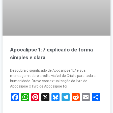
Apocalipse 1:7 explicado de forma
simples e clara
Descubra o significado de Apocalipse 1:7 e sua
mensagem sobre a volta visível de Cristo para toda a
humanidade. Breve contextualização do livro de
Apocalipse O livro de Apocalipse foi
Facebook
WhatsApp
Pinterest
X
Bluesky
Telegram
Reddit
Email
Sh