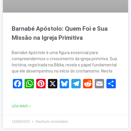
Barnabé Apóstolo: Quem Foi e Sua
Missão na Igreja Primitiva
Barnabé Apóstolo é uma figura essencial para
compreendermos o crescimento da igreja primitiva. Sua
história, registrada na Bíblia, revela o papel fundamental
que ele desempenhou no início do cristianismo. Neste
Facebook
WhatsApp
Pinterest
X
Bluesky
Telegram
Reddit
Email
Sh
LEIA MAIS »
15/08/2025
Nenhum comentário