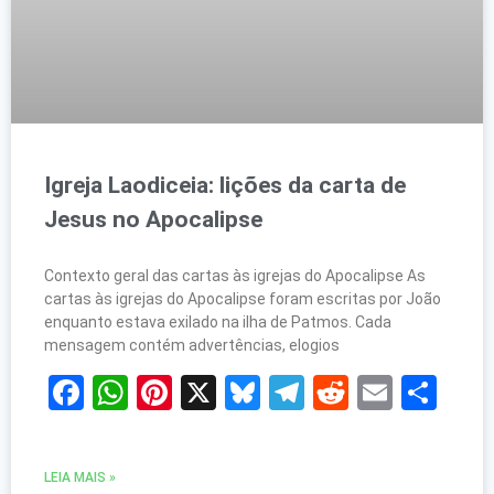
Igreja Laodiceia: lições da carta de
Jesus no Apocalipse
Contexto geral das cartas às igrejas do Apocalipse As
cartas às igrejas do Apocalipse foram escritas por João
enquanto estava exilado na ilha de Patmos. Cada
mensagem contém advertências, elogios
Facebook
WhatsApp
Pinterest
X
Bluesky
Telegram
Reddit
Email
Sh
LEIA MAIS »