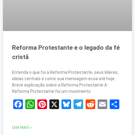
Reforma Protestante e o legado da fé
cristã
Entenda o que foi a Reforma Protestante, seus líderes,
ideias centrais e como sua mensagem ecoa até hoje.
Breve explicação sobre a Reforma Protestante A
Reforma Protestante foi um movimento
Facebook
WhatsApp
Pinterest
X
Bluesky
Telegram
Reddit
Email
Sh
LEIA MAIS »