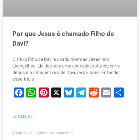
Por que Jesus é chamado Filho de
Davi?
O título Filho de Davi é usado diversas vezes nos
Evangelhos. Ele destaca uma conexão profunda entre
Jesus e a linhagem real de Davi, rei de Israel. Entender
esse título
Facebook
WhatsApp
Pinterest
X
Bluesky
Telegram
Reddit
Email
Sh
LEIA MAIS »
18/08/2025
Nenhum comentário