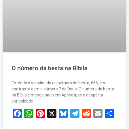
O número da besta na Bíblia
Entenda o significado do número da besta, 666, e o
contraste com o número 7 de Deus. O número da besta
na Bíblia é mencionado em Apocalipse e desperta
curiosidade
Facebook
WhatsApp
Pinterest
X
Bluesky
Telegram
Reddit
Email
Sh