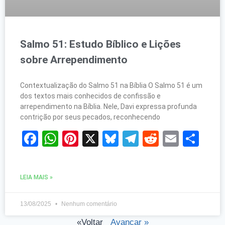
Salmo 51: Estudo Bíblico e Lições
sobre Arrependimento
Contextualização do Salmo 51 na Bíblia O Salmo 51 é um
dos textos mais conhecidos de confissão e
arrependimento na Bíblia. Nele, Davi expressa profunda
contrição por seus pecados, reconhecendo
Facebook
WhatsApp
Pinterest
X
Bluesky
Telegram
Reddit
Email
Sh
LEIA MAIS »
13/08/2025
Nenhum comentário
«Voltar
Avançar »