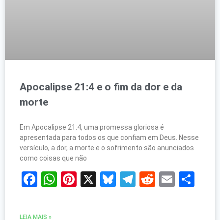
Apocalipse 21:4 e o fim da dor e da
morte
Em Apocalipse 21:4, uma promessa gloriosa é
apresentada para todos os que confiam em Deus. Nesse
versículo, a dor, a morte e o sofrimento são anunciados
como coisas que não
Facebook
WhatsApp
Pinterest
X
Bluesky
Telegram
Reddit
Email
Sh
LEIA MAIS »