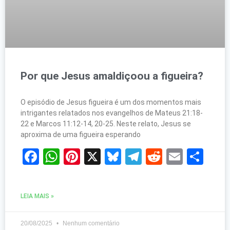
Por que Jesus amaldiçoou a figueira?
O episódio de Jesus figueira é um dos momentos mais
intrigantes relatados nos evangelhos de Mateus 21:18-
22 e Marcos 11:12-14, 20-25. Neste relato, Jesus se
aproxima de uma figueira esperando
Facebook
WhatsApp
Pinterest
X
Bluesky
Telegram
Reddit
Email
Sh
LEIA MAIS »
20/08/2025
Nenhum comentário