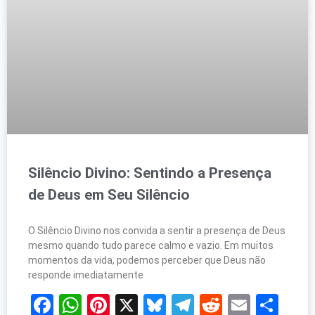
Silêncio Divino: Sentindo a Presença
de Deus em Seu Silêncio
O Silêncio Divino nos convida a sentir a presença de Deus
mesmo quando tudo parece calmo e vazio. Em muitos
momentos da vida, podemos perceber que Deus não
responde imediatamente
Facebook
WhatsApp
Pinterest
X
Bluesky
Telegram
Reddit
Email
Sh