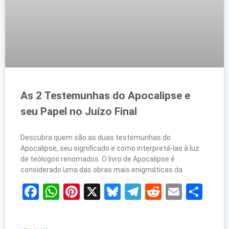
As 2 Testemunhas do Apocalipse e
seu Papel no Juízo Final
Descubra quem são as duas testemunhas do
Apocalipse, seu significado e como interpretá-las à luz
de teólogos renomados. O livro de Apocalipse é
considerado uma das obras mais enigmáticas da
Facebook
WhatsApp
Pinterest
X
Bluesky
Telegram
Reddit
Email
Sh