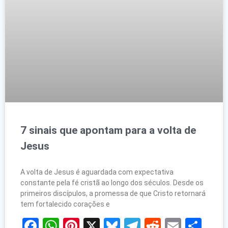
7 sinais que apontam para a volta de
Jesus
A volta de Jesus é aguardada com expectativa
constante pela fé cristã ao longo dos séculos. Desde os
primeiros discípulos, a promessa de que Cristo retornará
tem fortalecido corações e
Facebook
WhatsApp
Pinterest
X
Bluesky
Telegram
Reddit
Email
Sh