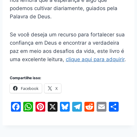
podemos cultivar diariamente, guiados pela
Palavra de Deus.
Se você deseja um recurso para fortalecer sua
confiança em Deus e encontrar a verdadeira
paz em meio aos desafios da vida, este livro é
uma excelente leitura,
clique aqui para adquirir
.
Compartilhe isso:
Facebook
X
F
W
Pi
X
Bl
T
R
E
S
a
h
nt
u
el
e
m
h
c
at
er
e
e
d
ai
ar
e
s
e
s
gr
di
l
e