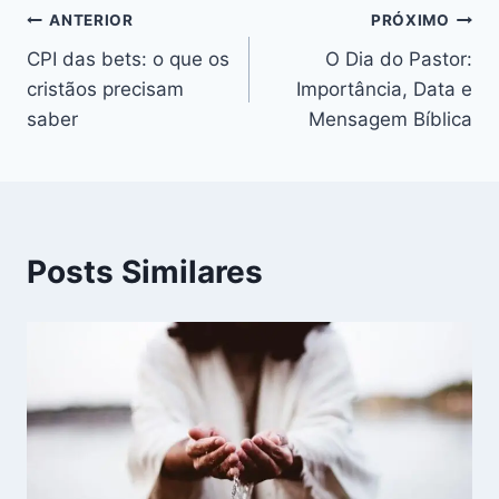
b
A
st
k
a
t
ANTERIOR
PRÓXIMO
o
p
y
m
CPI das bets: o que os
O Dia do Pastor:
cristãos precisam
Importância, Data e
o
p
saber
Mensagem Bíblica
k
Posts Similares