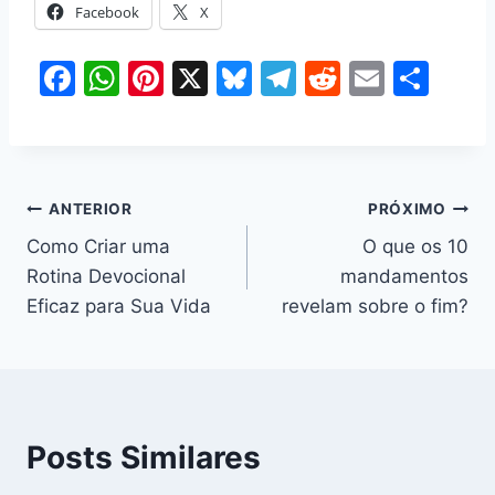
Facebook
X
F
W
Pi
X
Bl
T
R
E
S
a
h
nt
u
el
e
m
h
c
at
er
e
e
d
ai
ar
e
s
e
s
gr
di
l
e
b
A
st
k
a
t
ANTERIOR
PRÓXIMO
o
p
y
m
Como Criar uma
O que os 10
Rotina Devocional
mandamentos
o
p
Eficaz para Sua Vida
revelam sobre o fim?
k
Posts Similares