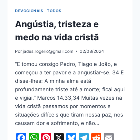
DEVOCIONAIS
|
TODOS
Angústia, tristeza e
medo na vida cristã
Por
jades.rogerio@gmail.com
02/08/2024
“E tomou consigo Pedro, Tiago e João, e
começou a ter pavor e a angustiar-se. 34 E
disse-lhes: A minha alma está
profundamente triste até a morte; ficai aqui
e vigiai.” Marcos 14.33,34 Muitas vezes na
vida cristã passamos por momentos e
situações difíceis que tiram nossa paz, nos
causam dor e sofrimento, e não…
Facebook
WhatsApp
Pinterest
X
Bluesky
Telegram
Reddit
Email