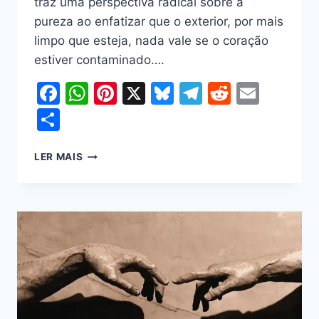
traz uma perspectiva radical sobre a
pureza ao enfatizar que o exterior, por mais
limpo que esteja, nada vale se o coração
estiver contaminado….
Facebook
WhatsApp
Pinterest
X
Bluesky
Telegram
Reddit
Email
Share
LER MAIS