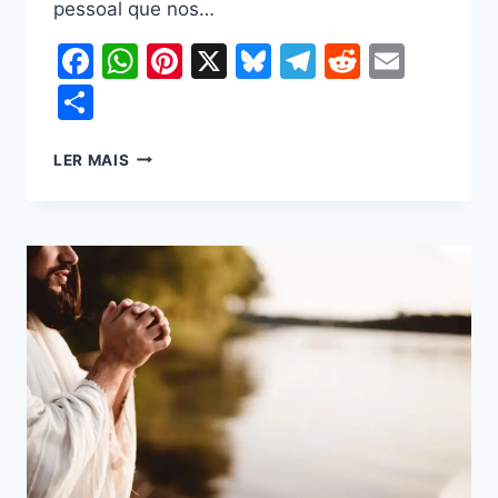
pessoal que nos…
Facebook
WhatsApp
Pinterest
X
Bluesky
Telegram
Reddit
Email
Share
LER MAIS